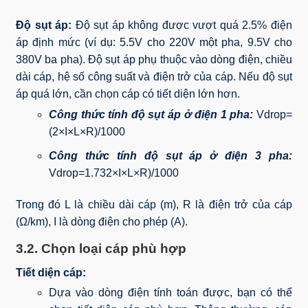
Độ sụt áp:
Độ sụt áp không được vượt quá 2.5% điện
áp định mức (ví dụ: 5.5V cho 220V một pha, 9.5V cho
380V ba pha). Độ sụt áp phụ thuộc vào dòng điện, chiều
dài cáp, hệ số công suất và điện trở của cáp. Nếu độ sụt
áp quá lớn, cần chọn cáp có tiết diện lớn hơn.
Công thức tính độ sụt áp ở điện 1 pha:
Vdrop=
(2×I×L×R)/1000​
Công thức tính độ sụt áp ở điện 3 pha:
Vdrop=1.732×I×L×R)/1000​
Trong đó L là chiều dài cáp (m), R là điện trở của cáp
(Ω/km), I là dòng điện cho phép (A).
3.2. Chọn loại cáp phù hợp
Tiết diện cáp:
Dựa vào dòng điện tính toán được, bạn có thể