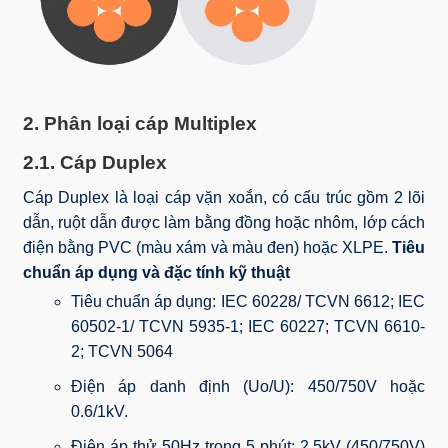
2. Phân loại cáp Multiplex
2.1. Cáp Duplex
Cáp Duplex là loại cáp vặn xoắn, có cấu trúc gồm 2 lõi
dẫn, ruột dẫn được làm bằng đồng hoặc nhôm, lớp cách
điện bằng PVC (màu xám và màu đen) hoặc XLPE.
Tiêu
chuẩn áp dụng và đặc tính kỹ thuật
Tiêu chuẩn áp dụng: IEC 60228/ TCVN 6612; IEC
60502-1/ TCVN 5935-1; IEC 60227; TCVN 6610-
2; TCVN 5064
Điện áp danh định (Uo/U): 450/750V hoặc
0.6/1kV.
Điện áp thử 50Hz trong 5 phút: 2.5kV (450/750V)