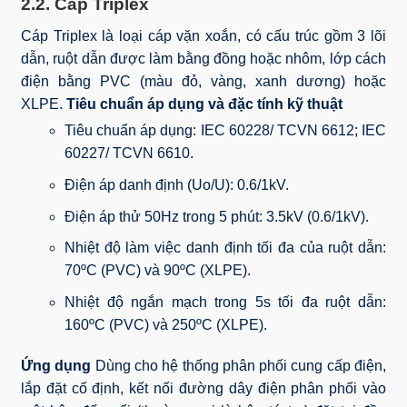
2.2. Cáp Triplex
Cáp Triplex là loại cáp vặn xoắn, có cấu trúc gồm 3 lõi
dẫn, ruột dẫn được làm bằng đồng hoặc nhôm, lớp cách
điện bằng PVC (màu đỏ, vàng, xanh dương) hoặc
XLPE.
Tiêu chuẩn áp dụng và đặc tính kỹ thuật
Tiêu chuẩn áp dụng: IEC 60228/ TCVN 6612; IEC
60227/ TCVN 6610.
Điện áp danh định (Uo/U): 0.6/1kV.
Điện áp thử 50Hz trong 5 phút: 3.5kV (0.6/1kV).
Nhiệt độ làm việc danh định tối đa của ruột dẫn:
70ºC (PVC) và 90ºC (XLPE).
Nhiệt độ ngắn mạch trong 5s tối đa ruột dẫn:
160ºC (PVC) và 250ºC (XLPE).
Ứng dụng
Dùng cho hệ thống phân phối cung cấp điện,
lắp đặt cố định, kết nối đường dây điện phân phối vào