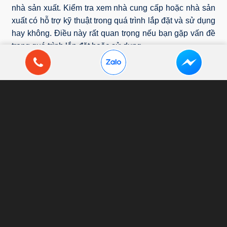
nhà sản xuất. Kiểm tra xem nhà cung cấp hoặc nhà sản
xuất có hỗ trợ kỹ thuật trong quá trình lắp đặt và sử dụng
hay không. Điều này rất quan trọng nếu bạn gặp vấn đề
trong quá trình lắp đặt hoặc sử dụng.
4. Câu hỏi thường gặp (FAQ)
4.1. Cáp multiplex có chịu được tác động
của môi trường khắc nghiệt không?
Nếu bạn thi công lắp đặt cáp trong môi trường khắc
nghiệt, bạn nên chọn cáp điện multiplex có cấu tạo cách
điện XLPE. Đây là loại nhựa có độ bền cao, chịu nhiệt,
chịu lực tốt, thích hợp sử dụng trong môi trường khắc
nghiệt hơn nhựa PVC.
4.2. Tuổi thọ trung bình của cáp multiplex là
bao lâu?
Cáp multiplex không có tuổi thọ nhất định vì nó còn phụ
thuộc vào các yếu tố như: