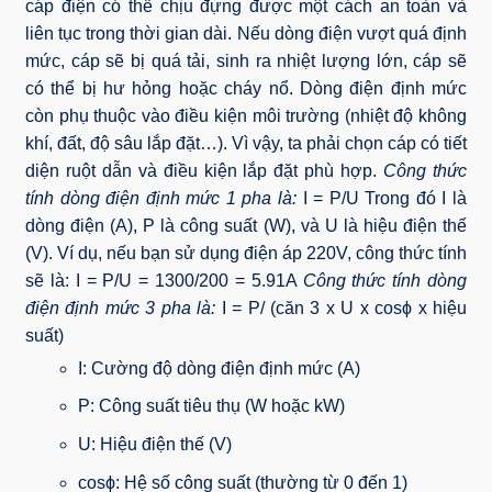
cáp điện có thể chịu đựng được một cách an toàn và
liên tục trong thời gian dài. Nếu dòng điện vượt quá định
mức, cáp sẽ bị quá tải, sinh ra nhiệt lượng lớn, cáp sẽ
có thể bị hư hỏng hoặc cháy nổ. Dòng điện định mức
còn phụ thuộc vào điều kiện môi trường (nhiệt độ không
khí, đất, độ sâu lắp đặt…). Vì vậy, ta phải chọn cáp có tiết
diện ruột dẫn và điều kiện lắp đặt phù hợp.
Công thức
tính dòng điện định mức 1 pha là:
I = P/U Trong đó I là
dòng điện (A), P là công suất (W), và U là hiệu điện thế
(V). Ví dụ, nếu bạn sử dụng điện áp 220V, công thức tính
sẽ là: I = P/U = 1300/200 = 5.91A
Công thức tính dòng
điện định mức 3 pha là:
I = P/ (căn 3 x U x cosϕ x hiệu
suất)
I: Cường độ dòng điện định mức (A)
P: Công suất tiêu thụ (W hoặc kW)
U: Hiệu điện thế (V)
cosϕ: Hệ số công suất (thường từ 0 đến 1)