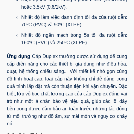
hoặc 3.5kV (0.6/1kV).
Nhiệt độ làm việc danh định tối đa của ruột dẫn:
70ºC (PVC) và 90ºC (XLPE).
Nhiệt độ ngắn mạch trong 5s tối đa ruột dẫn:
160ºC (PVC) và 250ºC (XLPE).
Ứng dụng
Cáp Duplex thường được sử dụng để cung
cấp điện năng cho các thiết bị gia dụng như điều hòa,
quạt, hệ thống chiếu sáng... Với thiết kế nhỏ gọn cùng
độ linh hoạt cao, loại cáp này không chỉ dễ dàng trong
quá trình lắp đặt mà còn thuận tiện khi vận chuyển. Đặc
biệt, lớp vỏ bọc chất lượng cao của cáp Duplex đóng vai
trò như một lá chắn bảo vệ hiệu quả, giúp các lõi dây
bên trong được đảm bảo an toàn trước những tác động
từ môi trường như độ ẩm, sự mài mòn và nguy cơ cháy
nổ.