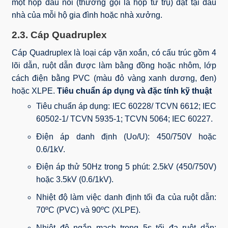
một hộp đấu nối (thường gọi là hộp tứ trụ) đặt tại đầu
nhà của mỗi hộ gia đình hoặc nhà xưởng.
2.3. Cáp Quadruplex
Cáp Quadruplex là loại cáp vặn xoắn, có cấu trúc gồm 4
lõi dẫn, ruột dẫn được làm bằng đồng hoặc nhôm, lớp
cách điện bằng PVC (màu đỏ vàng xanh dương, đen)
hoặc XLPE.
Tiêu chuẩn áp dụng và đặc tính kỹ thuật
Tiêu chuẩn áp dụng: IEC 60228/ TCVN 6612; IEC
60502-1/ TCVN 5935-1; TCVN 5064; IEC 60227.
Điện áp danh định (Uo/U): 450/750V hoặc
0.6/1kV.
Điện áp thử 50Hz trong 5 phút: 2.5kV (450/750V)
hoặc 3.5kV (0.6/1kV).
Nhiệt độ làm việc danh định tối đa của ruột dẫn:
70ºC (PVC) và 90ºC (XLPE).
Nhiệt độ ngắn mạch trong 5s tối đa ruột dẫn: