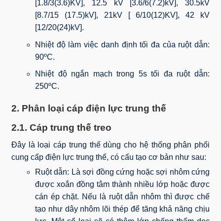
[1.8/3(3.6)KV], 12.5 kV [3.6/6(7.2)kV], 30.5kV
[8.7/15 (17.5)kV], 21kV [ 6/10(12)KV], 42 kV
[12/20(24)kV].
Nhiệt độ làm việc danh định tối đa của ruột dẫn:
90ºC.
Nhiệt độ ngắn mạch trong 5s tối đa ruột dẫn:
250ºC.
2. Phân loại cáp điện lực trung thế
2.1. Cáp trung thế treo
Đây là loại cáp trung thế dùng cho hệ thống phân phối
cung cấp điện lực trung thế, có cấu tạo cơ bản như sau:
Ruột dẫn: Là sợi đồng cứng hoặc sợi nhôm cứng
được xoắn đồng tâm thành nhiều lớp hoặc được
cán ép chặt. Nếu là ruột dẫn nhôm thì được chế
tạo như dây nhôm lõi thép để tăng khả năng chịu