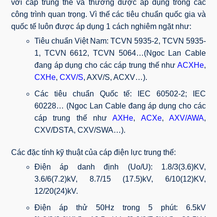
với cáp trung thế và thường được áp dụng trong các
công trình quan trọng. Vì thế các tiêu chuẩn quốc gia và
quốc tế luôn được áp dụng 1 cách nghiêm ngặt như:
Tiêu chuẩn Việt Nam: TCVN 5935-2, TCVN 5935-
1, TCVN 6612, TCVN 5064…(Ngoc Lan Cable
đang áp dụng cho các cáp trung thế như
ACXHe
,
CXHe
,
CXV/S
, AXV/S, ACXV…).
Các tiêu chuẩn Quốc tế: IEC 60502-2; IEC
60228… (Ngoc Lan Cable đang áp dụng cho các
cáp trung thế như
AXHe
,
ACXe
,
AXV/AWA
,
CXV/DSTA, CXV/SWA…).
Các đặc tính kỹ thuật của cáp điện lực trung thế:
Điện áp danh định (Uo/U): 1.8/3(3.6)KV,
3.6/6(7.2)kV, 8.7/15 (17.5)kV, 6/10(12)KV,
12/20(24)kV.
Điện áp thử 50Hz trong 5 phút: 6.5kV