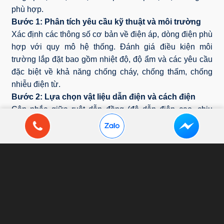
phù hợp.
Bước 1: Phân tích yêu cầu kỹ thuật và môi trường
Xác định các thông số cơ bản về điện áp, dòng điện phù
hợp với quy mô hệ thống. Đánh giá điều kiện môi
trường lắp đặt bao gồm nhiệt độ, độ ẩm và các yêu cầu
đặc biệt về khả năng chống cháy, chống thấm, chống
nhiễu điện từ.
Bước 2: Lựa chọn vật liệu dẫn điện và cách điện
Cân nhắc giữa ruột dẫn đồng (độ dẫn điện cao, chịu
nhiệt tốt) và nhôm (giá thành thấp, trọng lượng nhẹ) dựa
trên yêu cầu và ngân sách. Lựa chọn vật liệu cách điện
phù hợp (PE, EPR, XLPE) theo điều kiện vận hành cụ
thể.
Lớp cách điện đóng vai trò quyết định đến tuổi thọ và
hiệu suất của cáp. Các loại vật liệu cách điện phổ biến
như PE, EPR hay XLPE đều có những đặc tính riêng
phù hợp với từng môi trường và điều kiện vận hành cụ
thể.