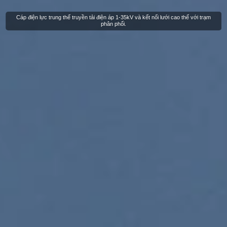
Cáp điện lực trung thế truyền tải điện áp 1-35kV và kết nối lưới cao thế với trạm
phân phối.