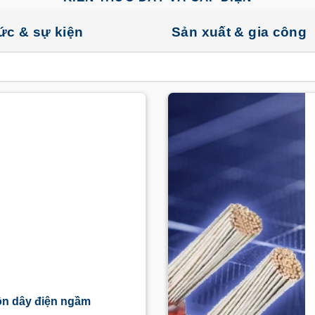
tức & sự kiện
Sản xuất & gia công
ồn dây điện ngầm