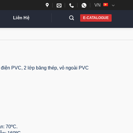
VN
Liên Hệ
E-CATALOGUE
ch điện PVC, 2 lớp băng thép, vỏ ngoài PVC
ẫn: 70ºC.