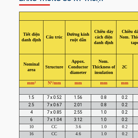
Chiều dày
Chiều d
Tiết diện
Đường kính
Cấu trúc
cách điện
Nom. Thic
danh định
ruột dẫn
danh định
tap
Appox.
Nom.
Nominal
Structure
Conductor
Thickness of
2C
area
diameter
insulation
mm²
Nº/mm
mm
mm
mm
1.5
7 x 0.52
1.56
0.8
0.2
2.5
7 x 0.67
2.01
0.8
0.2
4
7 x 0.85
2.55
1.0
0.2
6
7 x 1.04
3.12
1.0
0.2
10
CC
3.6
1.0
0.2
16
CC
4.6
1.0
0.2