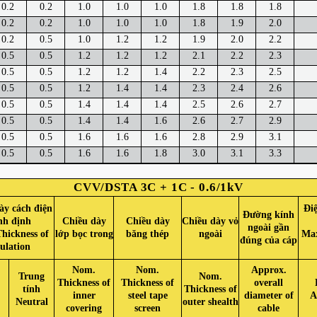
0.2
0.2
1.0
1.0
1.0
1.8
1.8
1.8
0.2
0.2
1.0
1.0
1.0
1.8
1.9
2.0
0.2
0.5
1.0
1.2
1.2
1.9
2.0
2.2
0.5
0.5
1.2
1.2
1.2
2.1
2.2
2.3
0.5
0.5
1.2
1.2
1.4
2.2
2.3
2.5
0.5
0.5
1.2
1.4
1.4
2.3
2.4
2.6
0.5
0.5
1.4
1.4
1.4
2.5
2.6
2.7
0.5
0.5
1.4
1.4
1.6
2.6
2.7
2.9
0.5
0.5
1.6
1.6
1.6
2.8
2.9
3.1
0.5
0.5
1.6
1.6
1.8
3.0
3.1
3.3
CVV/DSTA 3C + 1C - 0.6/1kV
ày cách điện
Điệ
Đường kính
nh định
Chiều dày
Chiều dày
Chiều dày vỏ
ngoài gần
hickness of
lớp bọc trong
băng thép
ngoài
Max
đúng của cáp
sulation
Nom.
Nom.
Approx.
Trung
Nom.
Thickness of
Thickness of
overall
tính
Thickness of
inner
steel tape
diameter of
A
Neutral
outer shealth
covering
screen
cable