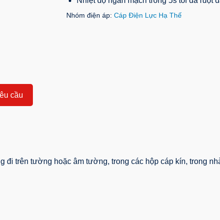
Nhiệt độ ngắn mạch trong 5s tối đa ruột 
Nhóm điện áp:
Cáp Điện Lực Hạ Thế
êu cầu
g đi trên tường hoặc âm tường, trong các hộp cáp kín, trong nh