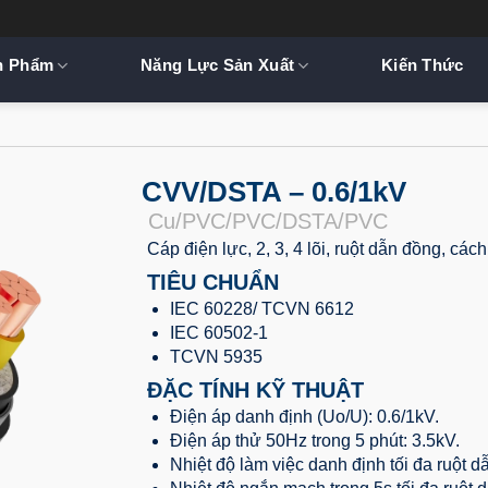
n Phẩm
Năng Lực Sản Xuất
Kiến Thức
CVV/DSTA – 0.6/1kV
Cu/PVC/PVC/DSTA/PVC
Cáp điện lực, 2, 3, 4 lõi, ruột dẫn đồng, cá
TIÊU CHUẨN
IEC 60228/ TCVN 6612
IEC 60502-1
TCVN 5935
ĐẶC TÍNH KỸ THUẬT
Điện áp danh định (Uo/U): 0.6/1kV.
Điện áp thử 50Hz trong 5 phút: 3.5kV.
Nhiệt độ làm việc danh định tối đa ruột d