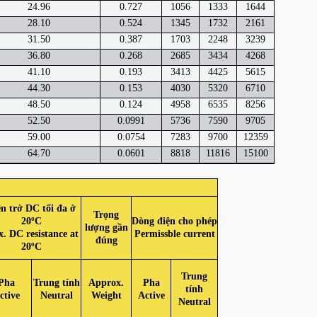
24.96
0.727
1056
1333
1644
28.10
0.524
1345
1732
2161
31.50
0.387
1703
2248
3239
36.80
0.268
2685
3434
4268
41.10
0.193
3413
4425
5615
44.30
0.153
4030
5320
6710
48.50
0.124
4958
6535
8256
52.50
0.0991
5736
7590
9705
59.00
0.0754
7283
9700
12359
64.70
0.0601
8818
11816
15100
n trở DC tối đa ở
Trọng
20ºC
Dòng điện cho phép
lượng gần
. DC resistance at
Permissble current
đúng
20ºC
Trung
Pha
Trung tính
Approx.
Pha
tính
ctive
Neutral
Weight
Active
Neutral