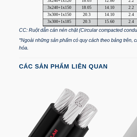
3x240+1x120
18.05
12.80
2.2
3x240+1x150
18.05
14.10
2.2
3x300+1x150
20.3
14.10
2.4
3x300+1x185
20.3
15.60
2.4
CC: Ruột dẫn cán nén chặt (Circular compacted condu
*Ngoài những sản phẩm có quy cách theo bảng trên, ch
hóa.
CÁC SẢN PHẨM LIÊN QUAN