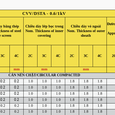
CVV/DSTA - 0.6/1kV
Đườn
ày băng thép
Chiều dày lớp bọc trong
Chiều dày vỏ ngoài
kness of steel
Nom. Thickness of inner
Nom. Thickness of outer
Appr
e screen
covering
sheath
3C
4C
2C
3C
4C
2C
3C
4C
2
mm
mm
mm
CÁN NÉN CHẶT/CIRCULAR COMPACTED
0.2
0.2
1.0
1.0
1.0
1.8
1.8
1.8
0.2
0.2
1.0
1.0
1.0
1.8
1.8
1.8
0.2
0.2
1.0
1.0
1.0
1.8
1.8
1.8
0.2
0.2
1.0
1.0
1.0
1.8
1.8
1.8
0.2
0.2
1.0
1.0
1.0
1.8
1.8
1.8
0.2
0.2
1.0
1.0
1.0
1.8
1.8
1.8