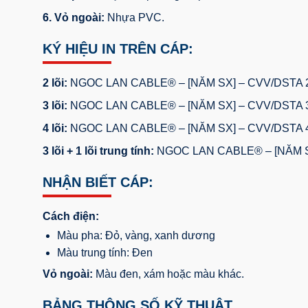
6. Vỏ ngoài:
Nhựa PVC.
KÝ HIỆU IN TRÊN CÁP:
2 lõi:
NGOC LAN CABLE® – [NĂM SX] – CVV/DSTA 2C 
3 lõi:
NGOC LAN CABLE® – [NĂM SX] – CVV/DSTA 3C 
4 lõi:
NGOC LAN CABLE® – [NĂM SX] – CVV/DSTA 4C 
3 lõi + 1 lõi trung tính:
NGOC LAN CABLE® – [NĂM SX] 
NHẬN BIẾT CÁP:
Cách điện:
Màu pha: Đỏ, vàng, xanh dương
Màu trung tính: Đen
Vỏ ngoài:
Màu đen, xám hoặc màu khác.
BẢNG THÔNG SỐ KỸ THUẬT