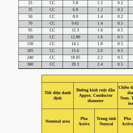
25
CC
5.8
1.2
0.2
35
CC
6.8
1.2
0.2
50
CC
8.0
1.4
0.2
70
CC
9.65
1.4
0.5
95
CC
11.3
1.6
0.5
120
CC
12.80
1.6
0.5
150
CC
14.1
1.8
0.5
185
CC
15.6
2.0
0.5
240
CC
18.05
2.2
0.5
300
CC
20.3
2.4
0.5
Chiều d
Đường kính ruột dẫn
Tiết diện danh
da
Appox. Conductor
định
Nom. T
diameter
in
Pha
Trung tính
Pha
Nominal area
Active
Neutral
Active