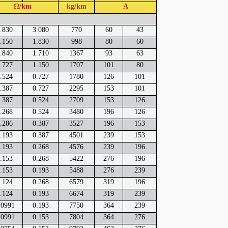
Ω/km
kg/km
A
.830
3.080
770
60
43
.150
1.830
998
80
60
.840
1.710
1367
93
63
.727
1.150
1707
101
80
.524
0.727
1780
126
101
.387
0.727
2295
153
101
.387
0.524
2709
153
126
.268
0.524
3480
196
126
.286
0.387
3527
196
153
.193
0.387
4501
239
153
.193
0.268
4576
239
196
.153
0.268
5422
276
196
.153
0.193
5488
276
239
.124
0.268
6579
319
196
.124
0.193
6674
319
239
.0991
0.193
7750
364
239
.0991
0.153
7804
364
276