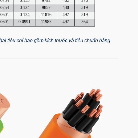
.0754
0.153
9792
462
276
.0754
0.124
9857
430
319
.0601
0.124
11816
497
319
.0601
0.0991
11985
497
364
ai tiêu chí bao gồm kích thước và tiêu chuẩn hàng