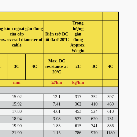
Trọng
g kính ngoài gần đúng
lượng
của cáp
Điện trở DC
gần
ox. overall diameter of
tối đa ở 20ºC
đúng
cable
Approx.
Weight
Max. DC
C
3C
4C
resistance at
2C
3C
4C
20ºC
mm
Ω/km
kg/km
15.02
12.1
317
352
397
15.92
7.41
362
410
469
17.80
4.61
453
524
610
18.94
3.08
527
620
731
19.90
1.83
615
741
886
21.90
1.15
786
970
1180