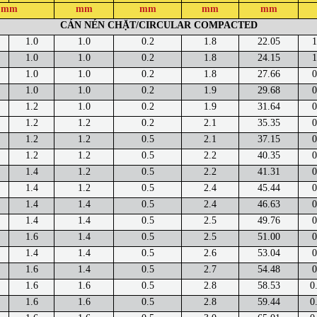
mm
mm
mm
mm
mm
CÁN NÉN CHẶT/CIRCULAR COMPACTED
1.0
1.0
0.2
1.8
22.05
1
1.0
1.0
0.2
1.8
24.15
1
1.0
1.0
0.2
1.8
27.66
0
1.0
1.0
0.2
1.9
29.68
0
1.2
1.0
0.2
1.9
31.64
0
1.2
1.2
0.2
2.1
35.35
0
1.2
1.2
0.5
2.1
37.15
0
1.2
1.2
0.5
2.2
40.35
0
1.4
1.2
0.5
2.2
41.31
0
1.4
1.2
0.5
2.4
45.44
0
1.4
1.4
0.5
2.4
46.63
0
1.4
1.4
0.5
2.5
49.76
0
1.6
1.4
0.5
2.5
51.00
0
1.4
1.4
0.5
2.6
53.04
0
1.6
1.4
0.5
2.7
54.48
0
1.6
1.6
0.5
2.8
58.53
0
1.6
1.6
0.5
2.8
59.44
0