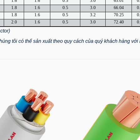
1.6
1.6
0.5
3.0
65.01
0
1.8
1.6
0.5
3.0
66.04
0
1.8
1.6
0.5
3.2
70.25
0
2.0
1.6
0.5
3.0
72.40
0
ctor)
úng tôi có thể sản xuất theo quy cách của quý khách hàng với h