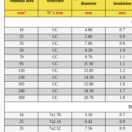
Nominal area
Structure
diameter
insulation
mm²
Nº x mm
mm
mm
16
CC
4.80
0.7
25
CC
5.80
0.9
35
CC
7.00
0.9
50
CC
8.20
1.0
70
CC
9.70
1.1
95
CC
11.50
1.1
120
CC
12.85
1.2
150
CC
14.50
1.4
185
CC
15.80
1.6
240
CC
18.30
1.7
300
CC
20.70
1.8
X
16
7x1.70
5.10
0.7
25
7x2.14
6.42
0.9
35
7x2.52
7.56
0.9