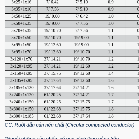
3x25+1x16
7/ 6.42
7/ 5.10
0.9
0
3x35+1x16
7/ 7.56
7/ 5.10
0.9
0
3x50+1x25
19/ 9.00
7/ 6.42
1.0
0
3x50+1x35
19/ 9.00
7/ 7.56
1.0
0
3x70+1x35
19/ 10.70
7/ 7.56
1.1
0
3x70+1x50
19/ 10.70
19/ 9.00
1.1
1
3x95+1x50
19/ 12.60
19/ 9.00
1.1
1
3x95+1x70
19/ 12.60
19/ 10.70
1.1
1
3x120+1x70
37/ 14.21
19/ 10.70
1.2
1
3x120+1x95
37/ 14.21
19/ 12.60
1.2
1
3x150+1x95
37/ 15.75
19/ 12.60
1.4
1
3x185+1x95
37/ 17.64
19/ 12.60
1.6
1
3x185+1x120
37/ 17.64
37/ 14.21
1.6
1
3x240+1x120
61/ 20.25
37/ 14.21
1.7
1
3x240+1x150
61/ 20.25
37/ 15.75
1.7
1
3x300+1x150
61/ 22.68
37/ 15.75
1.8
1
3x300+1x185
61/ 22.68
37/ 17.64
1.8
1
CC: Ruột dẫn cán nén chặt (Circular compacted conductor)
*Ngoài những sản phẩm có quy cách theo bảng trên,