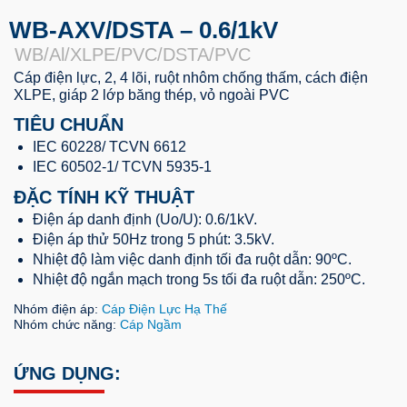
WB-AXV/DSTA – 0.6/1kV
WB/Al/XLPE/PVC/DSTA/PVC
Cáp điện lực, 2, 4 lõi, ruột nhôm chống thấm, cách điện
XLPE, giáp 2 lớp băng thép, vỏ ngoài PVC
TIÊU CHUẨN
IEC 60228/ TCVN 6612
IEC 60502-1/ TCVN 5935-1
ĐẶC TÍNH KỸ THUẬT
Điện áp danh định (Uo/U): 0.6/1kV.
Điện áp thử 50Hz trong 5 phút: 3.5kV.
Nhiệt độ làm việc danh định tối đa ruột dẫn: 90ºC.
Nhiệt độ ngắn mạch trong 5s tối đa ruột dẫn: 250ºC.
Nhóm điện áp:
Cáp Điện Lực Hạ Thế
Nhóm chức năng:
Cáp Ngầm
ỨNG DỤNG: