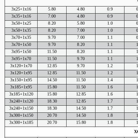
3x25+1x16
5.80
4.80
0.9
0
3x35+1x16
7.00
4.80
0.9
0
3x50+1x25
8.20
5.80
1.0
0
3x50+1x35
8.20
7.00
1.0
0
3x70+1x35
9.70
7.00
1.1
0
3x70+1x50
9.70
8.20
1.1
1
3x95+1x50
11.50
8.20
1.1
1
3x95+1x70
11.50
9.70
1.1
1
3x120+1x70
12.85
9.70
1.2
1
3x120+1x95
12.85
11.50
1.2
1
3x150+1x95
14.50
11.50
1.4
1
3x185+1x95
15.80
11.50
1.6
1
3x185+1x120
15.80
12.85
1.6
1
3x240+1x120
18.30
12.85
1.7
1
3x240+1x150
18.30
14.50
1.7
1
3x300+1x150
20.70
14.50
1.8
1
3x300+1x185
20.70
15.80
1.8
1
X