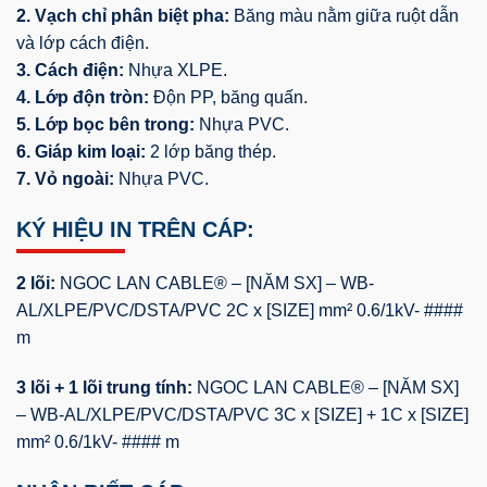
2. Vạch chỉ phân biệt pha:
Băng màu nằm giữa ruột dẫn
và lớp cách điện.
3. Cách điện:
Nhựa XLPE.
4. Lớp độn tròn:
Độn PP, băng quấn.
5. Lớp bọc bên trong:
Nhựa PVC.
6. Giáp kim loại:
2 lớp băng thép.
7. Vỏ ngoài:
Nhựa PVC.
KÝ HIỆU IN TRÊN CÁP:
2 lõi:
NGOC LAN CABLE® – [NĂM SX] – WB-
AL/XLPE/PVC/DSTA/PVC 2C x [SIZE] mm² 0.6/1kV- ####
m
3 lõi + 1 lõi trung tính:
NGOC LAN CABLE® – [NĂM SX]
– WB-AL/XLPE/PVC/DSTA/PVC 3C x [SIZE] + 1C x [SIZE]
mm² 0.6/1kV- #### m