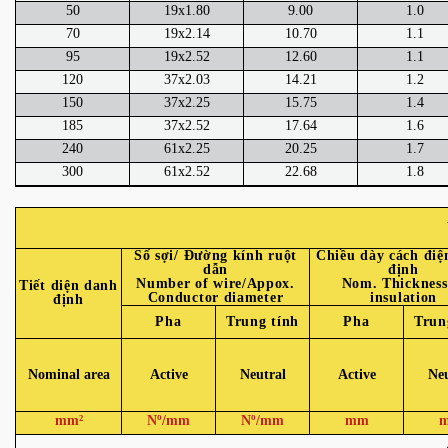
50
19x1.80
9.00
1.0
70
19x2.14
10.70
1.1
95
19x2.52
12.60
1.1
120
37x2.03
14.21
1.2
150
37x2.25
15.75
1.4
185
37x2.52
17.64
1.6
240
61x2.25
20.25
1.7
300
61x2.52
22.68
1.8
Số sợi/ Đường kính ruột
Chiều dày cách điệ
dẫn
định
Number of wire/Appox.
Nom. Thickness
Tiết diện danh
Conductor diameter
insulation
định
Pha
Trung tính
Pha
Trun
Nominal area
Active
Neutral
Active
Neu
mm²
Nº/mm
Nº/mm
mm