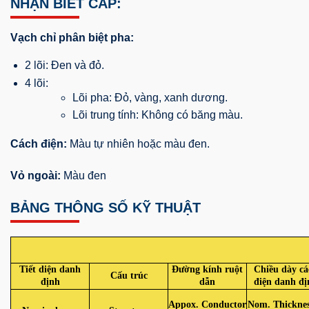
NHẬN BIẾT CÁP:
Vạch chỉ phân biệt pha:
2 lõi: Đen và đỏ.
4 lõi:
Lõi pha: Đỏ, vàng, xanh dương.
Lõi trung tính: Không có băng màu.
Cách điện:
Màu tự nhiên hoặc màu đen.
Vỏ ngoài:
Màu đen
BẢNG THÔNG SỐ KỸ THUẬT
Tiết diện danh
Đường kính ruột
Chiều dày cá
Cấu trúc
định
dẫn
điện danh đị
Appox. Conductor
Nom. Thicknes