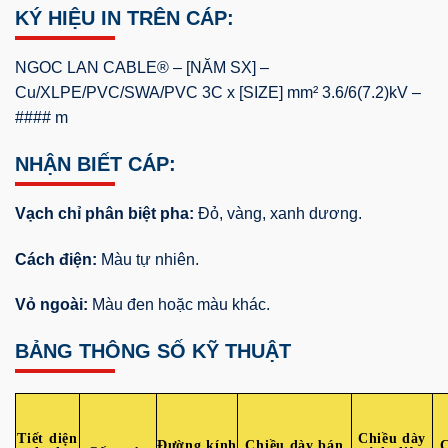
KÝ HIỆU IN TRÊN CÁP:
NGOC LAN CABLE® – [NĂM SX] –
Cu/XLPE/PVC/SWA/PVC 3C x [SIZE] mm² 3.6/6(7.2)kV –
#### m
NHẬN BIẾT CÁP:
Vạch chỉ phân biệt pha:
Đỏ, vàng, xanh dương.
Cách điện:
Màu tự nhiên.
Vỏ ngoài:
Màu đen hoặc màu khác.
BẢNG THÔNG SỐ KỸ THUẬT
Tiết diện
Chiều dày
Đường kính
Chiều dày bán
C