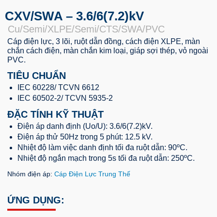
CXV/SWA – 3.6/6(7.2)kV
Cu/Semi/XLPE/Semi/CTS/SWA/PVC
Cáp điện lực, 3 lõi, ruột dẫn đồng, cách điện XLPE, màn
chắn cách điện, màn chắn kim loại, giáp sợi thép, vỏ ngoài
PVC.
TIÊU CHUẨN
IEC 60228/ TCVN 6612
IEC 60502-2/ TCVN 5935-2
ĐẶC TÍNH KỸ THUẬT
Điện áp danh định (Uo/U): 3.6/6(7.2)kV.
Điện áp thử 50Hz trong 5 phút: 12.5 kV.
Nhiệt độ làm việc danh định tối đa ruột dẫn: 90ºC.
Nhiệt độ ngắn mạch trong 5s tối đa ruột dẫn: 250ºC.
Nhóm điện áp:
Cáp Điện Lực Trung Thế
ỨNG DỤNG: