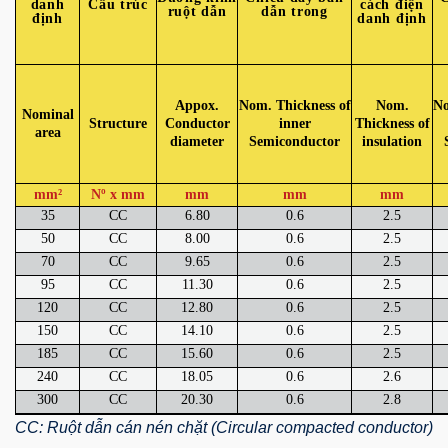
danh
Cấu trúc
cách điện
ruột dẫn
dẫn trong
định
danh định
Appox.
Nom. Thickness of
Nom.
No
Nominal
Structure
Conductor
inner
Thickness of
area
diameter
Semiconductor
insulation
mm²
Nº x mm
mm
mm
mm
35
CC
6.80
0.6
2.5
50
CC
8.00
0.6
2.5
70
CC
9.65
0.6
2.5
95
CC
11.30
0.6
2.5
120
CC
12.80
0.6
2.5
150
CC
14.10
0.6
2.5
185
CC
15.60
0.6
2.5
240
CC
18.05
0.6
2.6
300
CC
20.30
0.6
2.8
CC: Ruột dẫn cán nén chặt (Circular compacted conductor)