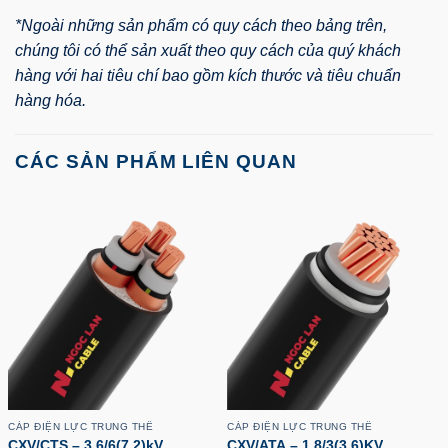
*Ngoài những sản phẩm có quy cách theo bảng trên,
chúng tôi có thể sản xuất theo quy cách của quý khách
hàng với hai tiêu chí bao gồm kích thước và tiêu chuẩn
hàng hóa.
CÁC SẢN PHẨM LIÊN QUAN
CÁP ĐIỆN LỰC TRUNG THẾ
CÁP ĐIỆN LỰC TRUNG THẾ
CXV/CTS – 3.6/6(7.2)kV
CXV/ATA – 1.8/3(3.6)KV