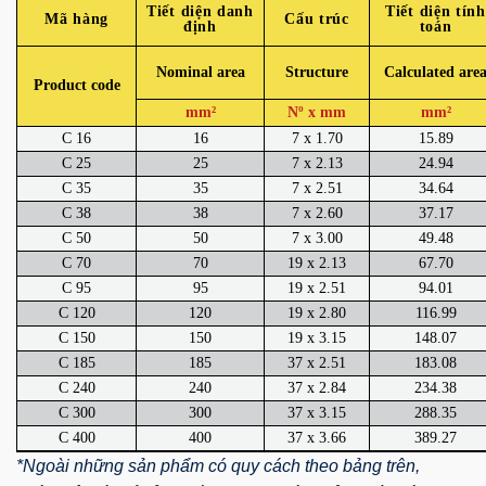
Tiết diện danh
Tiết diện tính
Mã hàng
Cấu trúc
định
toán
Nominal area
Structure
Calculated are
Product code
mm²
Nº x mm
mm²
C 16
16
7 x 1.70
15.89
C 25
25
7 x 2.13
24.94
C 35
35
7 x 2.51
34.64
C 38
38
7 x 2.60
37.17
C 50
50
7 x 3.00
49.48
C 70
70
19 x 2.13
67.70
C 95
95
19 x 2.51
94.01
C 120
120
19 x 2.80
116.99
C 150
150
19 x 3.15
148.07
C 185
185
37 x 2.51
183.08
C 240
240
37 x 2.84
234.38
C 300
300
37 x 3.15
288.35
C 400
400
37 x 3.66
389.27
*Ngoài những sản phẩm có quy cách theo bảng trên,