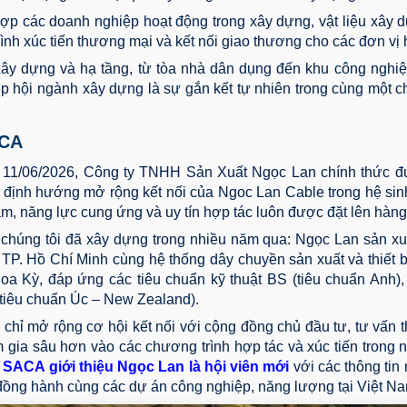
ợp các doanh nghiệp hoạt động trong xây dựng, vật liệu xây d
ình xúc tiến thương mại và kết nối giao thương cho các đơn vị h
h xây dựng và hạ tầng, từ tòa nhà dân dụng đến khu công nghiệ
p hội ngành xây dựng là sự gắn kết tự nhiên trong cùng một c
ACA
ày 11/06/2026, Công ty TNHH Sản Xuất Ngọc Lan chính thức 
 định hướng mở rộng kết nối của Ngoc Lan Cable trong hệ sinh
m, năng lực cung ứng và uy tín hợp tác luôn được đặt lên hàng
 chúng tôi đã xây dựng trong nhiều năm qua: Ngọc Lan sản xu
TP. Hồ Chí Minh cùng hệ thống dây chuyền sản xuất và thiết bị
a Kỳ, đáp ứng các tiêu chuẩn kỹ thuật BS (tiêu chuẩn Anh), 
tiêu chuẩn Úc – New Zealand).
chỉ mở rộng cơ hội kết nối với cộng đồng chủ đầu tư, tư vấn t
m gia sâu hơn vào các chương trình hợp tác và xúc tiến trong 
t
SACA giới thiệu Ngọc Lan là hội viên mới
với các thông tin 
 đồng hành cùng các dự án công nghiệp, năng lượng tại Việt N