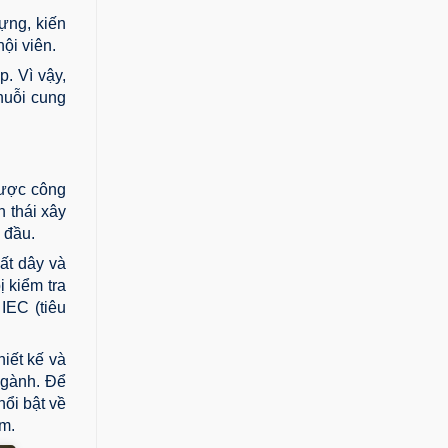
ựng, kiến
ội viên.
p. Vì vậy,
huỗi cung
được công
 thái xây
 đầu.
ất dây và
 kiểm tra
IEC (tiêu
hiết kế và
ngành. Để
nổi bật về
am.