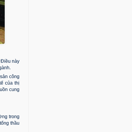
 Điều này
ngành.
 sản công
ế của thị
nguồn cung
ờng trong
tổng thầu