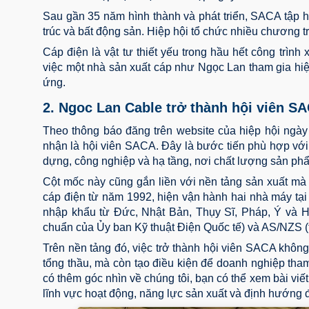
Sau gần 35 năm hình thành và phát triển, SACA tập h
trúc và bất động sản. Hiệp hội tổ chức nhiều chương tr
Cáp điện là vật tư thiết yếu trong hầu hết công trìn
việc một nhà sản xuất cáp như Ngọc Lan tham gia hiệ
ứng.
2. Ngoc Lan Cable trở thành hội viên S
Theo thông báo đăng trên website của hiệp hội ng
nhận là hội viên SACA. Đây là bước tiến phù hợp với
dựng, công nghiệp và hạ tầng, nơi chất lượng sản phẩ
Cột mốc này cũng gắn liền với nền tảng sản xuất mà
cáp điện từ năm 1992, hiện vận hành hai nhà máy tại 
nhập khẩu từ Đức, Nhật Bản, Thụy Sĩ, Pháp, Ý và Ho
chuẩn của Ủy ban Kỹ thuật Điện Quốc tế) và AS/NZS (
Trên nền tảng đó, việc trở thành hội viên SACA không 
tổng thầu, mà còn tạo điều kiện để doanh nghiệp tha
có thêm góc nhìn về chúng tôi, bạn có thể xem bài viế
lĩnh vực hoạt động, năng lực sản xuất và định hướng