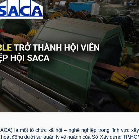
CA) là một tổ chức xã hội – nghề nghiệp trong lĩnh vực xây
à hoạt động dưới sự quản lý về ngành của Sở Xây dựng TP.HC