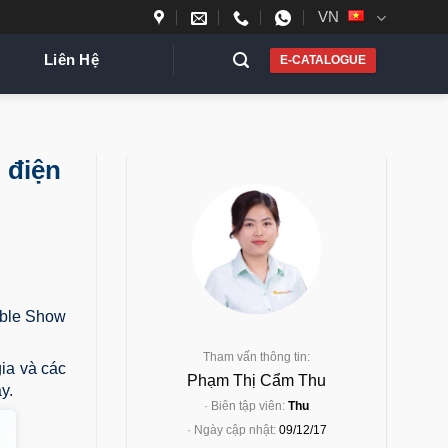
VN
Liên Hệ
E-CATALOGUE
p điện
able Show
Tham vấn thông tin:
gia và các
Phạm Thị Cẩm Thu
y.
· Biên tập viên:
Thu
· Ngày cập nhật:
09/12/17