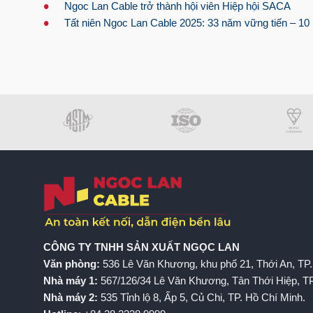
•
Ngoc Lan Cable trở thành hội viên Hiệp hội SACA
•
Tất niên Ngoc Lan Cable 2025: 33 năm vững tiến – 1
CÔNG TY TNHH SẢN XUẤT NGỌC LAN
Văn phòng:
536 Lê Văn Khương, khu phố 21, Thới An, TP.
Nhà máy 1:
567/126/34 Lê Văn Khương, Tân Thới Hiệp, TP
Nhà máy 2:
535 Tỉnh lộ 8, Ấp 5, Củ Chi, TP. Hồ Chí Minh.