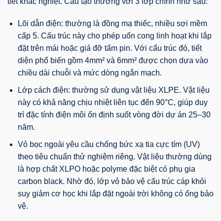
tiết khắc nghiệt. Cấu tạo thường với 3 lớp chính như sau:
Lõi dẫn điện: thường là đồng mạ thiếc, nhiều sợi mềm
cấp 5. Cấu trúc này cho phép uốn cong linh hoạt khi lắp
đặt trên mái hoặc giá đỡ tấm pin. Với cấu trúc đó, tiết
diện phổ biến gồm 4mm² và 6mm² được chọn dựa vào
chiều dài chuỗi và mức dòng ngắn mạch.
Lớp cách điện: thường sử dụng vật liệu XLPE. Vật liệu
này có khả năng chịu nhiệt liên tục đến 90°C, giúp duy
trì đặc tính điện môi ổn định suốt vòng đời dự án 25–30
năm.
Vỏ bọc ngoài yêu cầu chống bức xạ tia cực tím (UV)
theo tiêu chuẩn thử nghiệm riêng. Vật liệu thường dùng
là hợp chất XLPO hoặc polyme đặc biệt có phụ gia
carbon black. Nhờ đó, lớp vỏ bảo vệ cấu trúc cáp khỏi
suy giảm cơ học khi lắp đặt ngoài trời không có ống bảo
vệ.