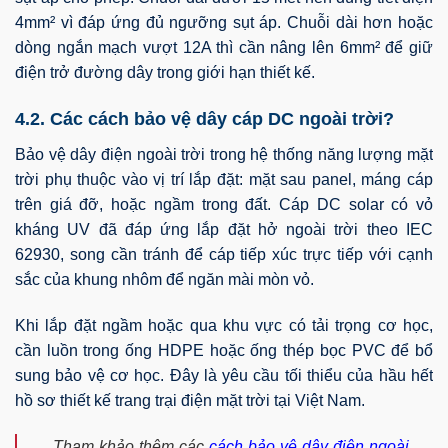
4mm² vì đáp ứng đủ ngưỡng sụt áp. Chuỗi dài hơn hoặc
dòng ngắn mạch vượt 12A thì cần nâng lên 6mm² để giữ
điện trở đường dây trong giới hạn thiết kế.
4.2. Các cách bảo vệ dây cáp DC ngoài trời?
Bảo vệ dây điện ngoài trời trong hệ thống năng lượng mặt
trời phụ thuộc vào vị trí lắp đặt: mặt sau panel, máng cáp
trên giá đỡ, hoặc ngầm trong đất. Cáp DC solar có vỏ
kháng UV đã đáp ứng lắp đặt hở ngoài trời theo IEC
62930, song cần tránh để cáp tiếp xúc trực tiếp với cạnh
sắc của khung nhôm để ngăn mài mòn vỏ.
Khi lắp đặt ngầm hoặc qua khu vực có tải trọng cơ học,
cần luồn trong ống HDPE hoặc ống thép bọc PVC để bổ
sung bảo vệ cơ học. Đây là yêu cầu tối thiểu của hầu hết
hồ sơ thiết kế trang trại điện mặt trời tại Việt Nam.
Tham khảo thêm các
cách bảo vệ dây điện ngoài