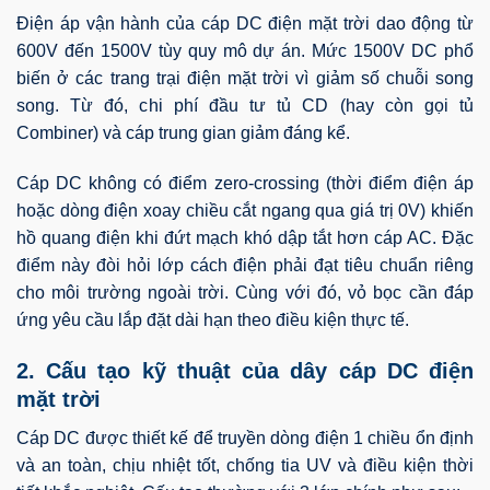
Điện áp vận hành của cáp DC điện mặt trời dao động từ
600V đến 1500V tùy quy mô dự án. Mức 1500V DC phổ
biến ở các trang trại điện mặt trời vì giảm số chuỗi song
song. Từ đó, chi phí đầu tư tủ CD (hay còn gọi tủ
Combiner) và cáp trung gian giảm đáng kể.
Cáp DC không có điểm zero-crossing (thời điểm điện áp
hoặc dòng điện xoay chiều cắt ngang qua giá trị 0V) khiến
hồ quang điện khi đứt mạch khó dập tắt hơn cáp AC. Đặc
điểm này đòi hỏi lớp cách điện phải đạt tiêu chuẩn riêng
cho môi trường ngoài trời. Cùng với đó, vỏ bọc cần đáp
ứng yêu cầu lắp đặt dài hạn theo điều kiện thực tế.
2. Cấu tạo kỹ thuật của dây cáp DC điện
mặt trời
Cáp DC được thiết kế để truyền dòng điện 1 chiều ổn định
và an toàn, chịu nhiệt tốt, chống tia UV và điều kiện thời