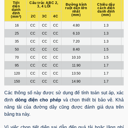
Tiết
Cấu trúc ABC 2,
Đường kính
Chiều dày
Đ
diện
3, 4 LÕI
ruột dẫn lớn
cách điện
danh
nhất
danh định
định
(mm)
(mm)
2C
3C
4C
(mm²)
16
CC
CC
CC
4.80
1.3
25
CC
CC
CC
6.10
1.3
35
CC
CC
CC
7.20
1.3
50
CC
CC
CC
8.40
1.5
70
CC
CC
CC
10.10
1.5
95
CC
CC
CC
11.90
1.7
120
CC
CC
CC
13.50
1.7
150
CC
CC
CC
14.90
1.7
Các thông số này được sử dụng để tính toán sụt áp, xác
định
dòng điện cho phép
và chọn thiết bị bảo vệ. Khả
năng tải của đường dây cũng được đánh giá dựa trên
bảng tra này.
Vì việc chọn tiết diện sai dẫn đến quá tải hoặc lãng phí