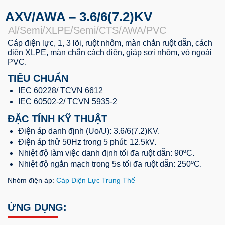
AXV/AWA – 3.6/6(7.2)KV
Al/Semi/XLPE/Semi/CTS/AWA/PVC
Cáp điện lực, 1, 3 lõi, ruột nhôm, màn chắn ruột dẫn, cách
điện XLPE, màn chắn cách điện, giáp sợi nhôm, vỏ ngoài
PVC.
TIÊU CHUẨN
IEC 60228/ TCVN 6612
IEC 60502-2/ TCVN 5935-2
ĐẶC TÍNH KỸ THUẬT
Điện áp danh định (Uo/U): 3.6/6(7.2)KV.
Điện áp thử 50Hz trong 5 phút: 12.5kV.
Nhiệt độ làm việc danh định tối đa ruột dẫn: 90ºC.
Nhiệt độ ngắn mạch trong 5s tối đa ruột dẫn: 250ºC.
Nhóm điện áp:
Cáp Điện Lực Trung Thế
ỨNG DỤNG: