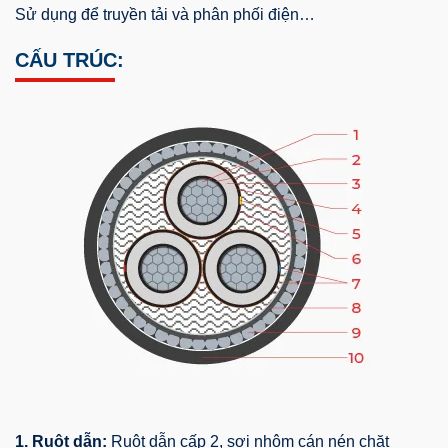
Sử dụng để truyền tải và phân phối điện…
CẤU TRÚC:
1. Ruột dẫn:
Ruột dẫn cấp 2, sợi nhôm cán nén chặt