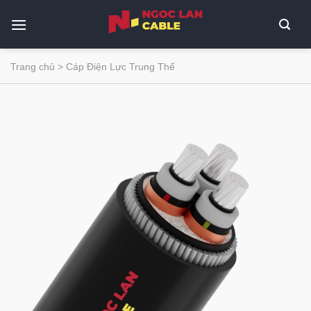
Bỏ
qua
nội
dung
Trang chủ
>
Cáp Điện Lực Trung Thế