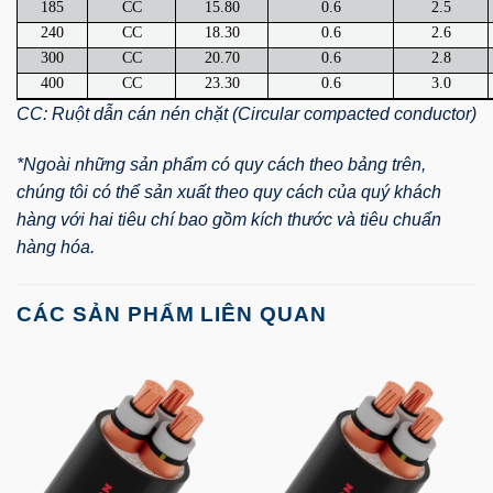
185
CC
15.80
0.6
2.5
240
CC
18.30
0.6
2.6
300
CC
20.70
0.6
2.8
400
CC
23.30
0.6
3.0
CC: Ruột dẫn cán nén chặt (Circular compacted conductor)
*Ngoài những sản phẩm có quy cách theo bảng trên,
chúng tôi có thể sản xuất theo quy cách của quý khách
hàng với hai tiêu chí bao gồm kích thước và tiêu chuẩn
hàng hóa.
CÁC SẢN PHẨM LIÊN QUAN