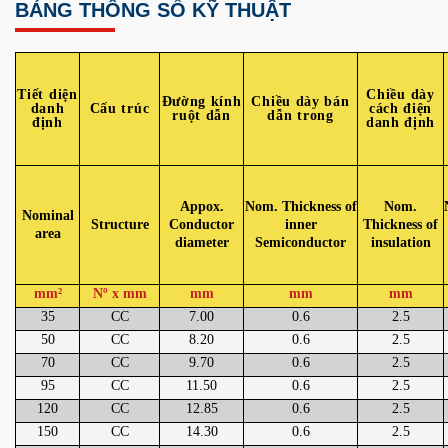
BẢNG THÔNG SỐ KỸ THUẬT
Tiết diện
Chiều dày
Đường kính
Chiều dày bán
danh
Cấu trúc
cách điện
ruột dẫn
dẫn trong
định
danh định
Appox.
Nom. Thickness of
Nom.
Nominal
Structure
Conductor
inner
Thickness of
area
diameter
Semiconductor
insulation
mm²
Nº x mm
mm
mm
mm
35
CC
7.00
0.6
2.5
50
CC
8.20
0.6
2.5
70
CC
9.70
0.6
2.5
95
CC
11.50
0.6
2.5
120
CC
12.85
0.6
2.5
150
CC
14.30
0.6
2.5