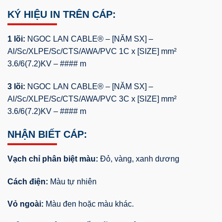
KÝ HIỆU IN TRÊN CÁP:
1 lõi:
NGOC LAN CABLE® – [NĂM SX] –
Al/Sc/XLPE/Sc/CTS/AWA/PVC 1C x [SIZE] mm²
3.6/6(7.2)KV – #### m
3 lõi:
NGOC LAN CABLE® – [NĂM SX] –
Al/Sc/XLPE/Sc/CTS/AWA/PVC 3C x [SIZE] mm²
3.6/6(7.2)KV – #### m
NHẬN BIẾT CÁP:
Vạch chỉ phân biệt màu:
Đỏ, vàng, xanh dương
Cách điện:
Màu tự nhiên
Vỏ ngoài:
Màu đen hoặc màu khác.